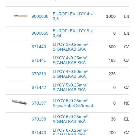
EUROFLEX LIYY 4 x
9000038
1000
LIDA
0,5
EUROFLEX LIYY 5 x
9000055
0
LIDA
0,34
LIYCY 3x0.25mm²
671440
500
CABL
SIGNALKAB SKÄ
LIYCY 4x0.25mm²
671441
485
CABL
SIGNALKAB SKÄ
LIYCY 4x0.50mm²
670210
236
SIGNALKAB SKÄ
LIYCY 5x0.25mm²
671442
0
CABL
SIGNALKAB SKÄ
LIYCY 5x0.25mm²
670197
0
NEL
Signalkabel Skärmad
LIYCY 6x0.25mm²
670198
30
ELPR
SIGNALKAB SKÄ
LIYCY 6x0.25mm²
671443
200
CABL