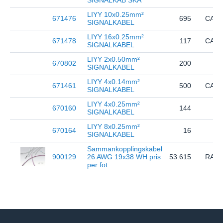
SIGNALKAB SKÄ
LIYY 10x0.25mm²
671476
695
CABL
SIGNALKABEL
LIYY 16x0.25mm²
671478
117
CABL
SIGNALKABEL
LIYY 2x0.50mm²
670802
200
SIGNALKABEL
LIYY 4x0.14mm²
671461
500
CABL
SIGNALKABEL
LIYY 4x0.25mm²
670160
144
SIGNALKABEL
LIYY 8x0.25mm²
670164
16
SIGNALKABEL
Sammankopplingskabel
900129
26 AWG 19x38 WH pris
53.615
RAY
per fot