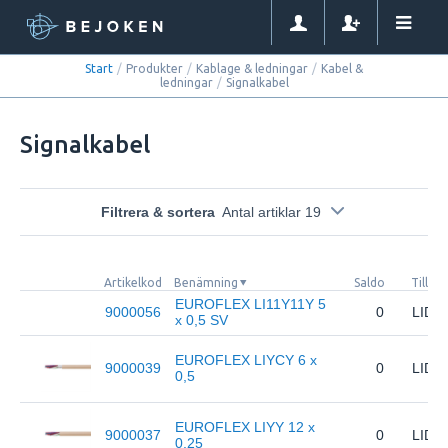
Start
/
Produkter
/
Kablage & ledningar
/
Kabel &
ledningar
/
Signalkabel
Signalkabel
Filtrera & sortera
Antal artiklar 19
Artikelkod
Benämning
Saldo
Tillve
EUROFLEX LI11Y11Y 5
9000056
0
LIDA
x 0,5 SV
EUROFLEX LIYCY 6 x
9000039
0
LIDA
0,5
EUROFLEX LIYY 12 x
9000037
0
LIDA
0,25