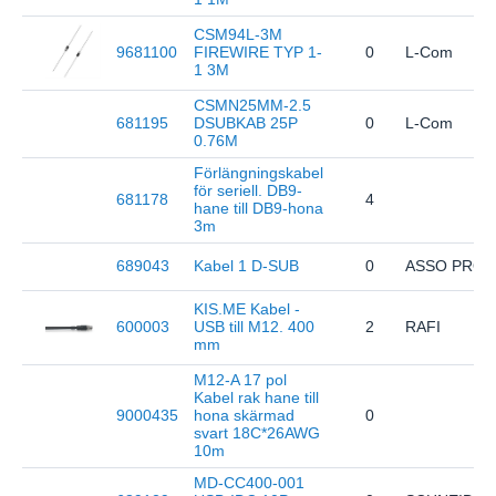
CSM94L-3M
9681100
FIREWIRE TYP 1-
0
L-Com
1 3M
CSMN25MM-2.5
681195
DSUBKAB 25P
0
L-Com
0.76M
Förlängningskabel
för seriell. DB9-
681178
4
hane till DB9-hona
3m
689043
Kabel 1 D-SUB
0
ASSO PRO
KIS.ME Kabel -
600003
USB till M12. 400
2
RAFI
mm
M12-A 17 pol
Kabel rak hane till
9000435
hona skärmad
0
svart 18C*26AWG
10m
MD-CC400-001