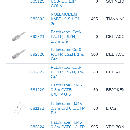
689129
USB-IDC 10P
0
SCHNEIDER
CONV
NOLLMODEM
682802
KABEL 9-9 HON
495
TIANNING (
2m
Patchkabel Cat6
692821
F/UTP, LSZH,
0
DELTACO
1,5m Grå
Patchkabel Cat6
692820
F/UTP, LSZH, 1m,
300
DELTACO
Grå
Patchkabel Cat6
692822
F/UTP, LSZH, 1m,
80
DELTACO
Grå
Patchkabel RJ45
681229
0.3m CAT5e
50
BEJOKEN
U/UTP Grå
Patchkabel RJ45
681172
0.3m CAT6 U/UTP
50
L-Com
Blå
Patchkabel RJ45
682824
0.3m CAT6 U/UTP
995
YFC BON E