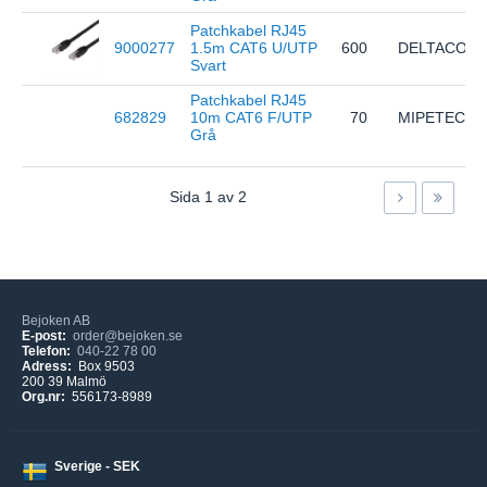
Patchkabel RJ45
9000277
1.5m CAT6 U/UTP
600
DELTACO
Svart
Patchkabel RJ45
682829
10m CAT6 F/UTP
70
MIPETECH
Grå
Sida
1
av
2
Bejoken AB
E-post:
order@bejoken.se
Telefon:
040-22 78 00
Adress:
Box 9503
200 39 Malmö
Org.nr:
556173-8989
Sverige - SEK