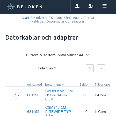
Start
/
Produkter
/
Kablage & ledningar
/
Färdiga
kablage
/
Datorkablar och adaptrar
Datorkablar och adaptrar
Filtrera & sortera
Antal artiklar 44
Sida
1
av
2
Artikelkod
Benämning
Saldo
Tillverkare
CAUBLKAA-05M
681196
USB A HA-HA
60
L-Com
0.5M
CSM94L-1M
681199
FIREWIRE TYP 1-
0
L-Com
1 1M