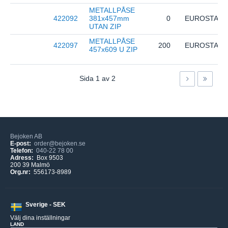
METALLPÅSE
422092
381x457mm
0
EUROSTAT
UTAN ZIP
METALLPÅSE
422097
200
EUROSTAT
457x609 U ZIP
Sida
1
av
2
Bejoken AB
E-post:
order@bejoken.se
Telefon:
040-22 78 00
Adress:
Box 9503
200 39 Malmö
Org.nr:
556173-8989
Sverige - SEK
Välj dina inställningar
LAND