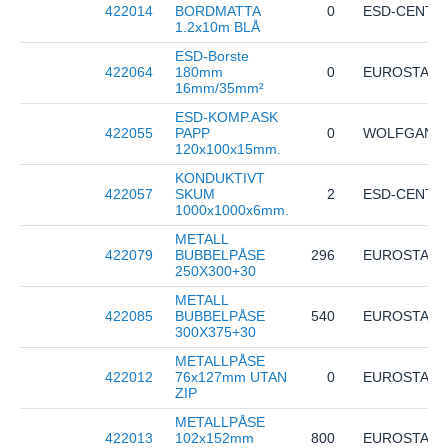
422014
BORDMATTA
0
ESD-CENTE
1.2x10m BLÅ
ESD-Borste
422064
180mm
0
EUROSTAT
16mm/35mm²
ESD-KOMP.ASK
422055
PAPP
0
WOLFGANG
120x100x15mm.
KONDUKTIVT
422057
SKUM
2
ESD-CENTE
1000x1000x6mm.
METALL
422079
BUBBELPÅSE
296
EUROSTAT
250X300+30
METALL
422085
BUBBELPÅSE
540
EUROSTAT
300X375+30
METALLPÅSE
422012
76x127mm UTAN
0
EUROSTAT
ZIP
METALLPÅSE
422013
102x152mm
800
EUROSTAT