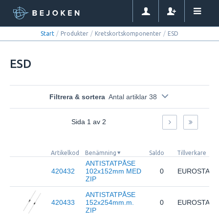
Start
/
Produkter
/
Kretskortskomponenter
/
ESD
ESD
Filtrera & sortera
Antal artiklar 38
Sida
1
av
2
Artikelkod
Benämning
Saldo
Tillverkare
ANTISTATPÅSE
420432
102x152mm MED
0
EUROSTAT
ZIP
ANTISTATPÅSE
420433
152x254mm.m.
0
EUROSTAT
ZIP