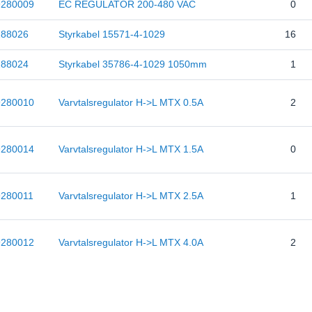
9280009
EC REGULATOR 200-480 VAC
0
288026
Styrkabel 15571-4-1029
16
288024
Styrkabel 35786-4-1029 1050mm
1
9280010
Varvtalsregulator H->L MTX 0.5A
2
9280014
Varvtalsregulator H->L MTX 1.5A
0
9280011
Varvtalsregulator H->L MTX 2.5A
1
9280012
Varvtalsregulator H->L MTX 4.0A
2