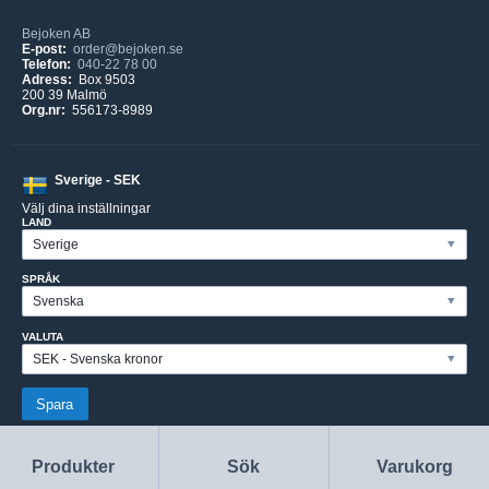
Bejoken AB
E-post:
order@bejoken.se
Telefon:
040-22 78 00
Adress:
Box 9503
200 39 Malmö
Org.nr:
556173-8989
Sverige - SEK
Välj dina inställningar
LAND
SPRÅK
VALUTA
Produkter
Sök
Varukorg