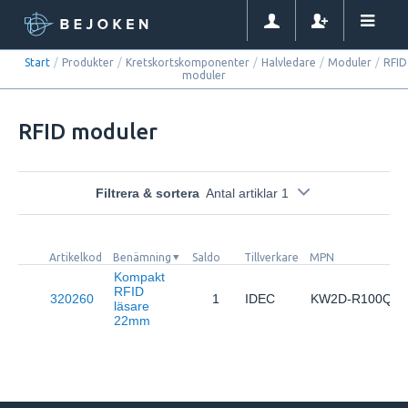
Start
/
Produkter
/
Kretskortskomponenter
/
Halvledare
/
Moduler
/
RFID
moduler
RFID moduler
Filtrera & sortera
Antal artiklar 1
Artikelkod
Benämning
Saldo
Tillverkare
MPN
Kompakt
RFID
320260
1
IDEC
KW2D-R100Q4E
läsare
22mm