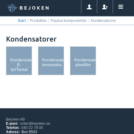
Start
/
Produkter
/
Passiva komponenter
/
Kondensatorer
Kondensatorer
Kondensatorer
Kondensatorer
Kondensatorer
E-
keramiska
plastfilm
lyt/Tantal
Bejoken AB
E-post:
order@bejoken.se
Telefon:
040-22 78 00
Adress:
Box 9503