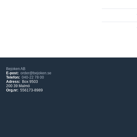
Bejoken AB
E-post:
order@bejoken.se
Telefon:
040-22 78 00
Adress:
Box 9503
200 39 Malmö
Org.nr:
556173-8989