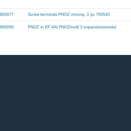
900077
Screw terminals PNOZ mmcxp, 1 pc 793542
900090
PNOZ m EF 4AI PNOZmulti 2 expansionsmodul