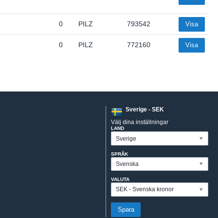
0
PILZ
793542
Visa
0
PILZ
772160
Visa
Sverige - SEK
Välj dina inställningar
LAND
SPRÅK
VALUTA