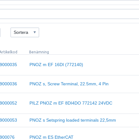
Sortera
Artikelkod
Benämning
9000035
PNOZ m EF 16DI (772140)
9000036
PNOZ s, Screw Terminal, 22.5mm, 4 Pin
9000052
PILZ PNOZ m EF 8DI4DO 772142 24VDC
9000053
PNOZ s Setspring loaded terminals 22,5mm
900076
PNOZ m ES EtherCAT