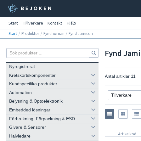
Start
Tillverkare
Kontakt
Hjälp
Start
/
Produkter
/
Fyndhörnan
/
Fynd Jamicon
Fynd Jam
Nyregistrerat
Kretskortskomponenter
Antal artiklar
11
Kundspecifika produkter
Automation
Belysning & Optoelektronik
Embedded lösningar
Förbrukning, Förpackning & ESD
Givare & Sensorer
Artikelkod
Halvledare