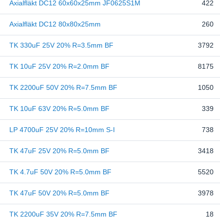
Axialfläkt DC12 60x60x25mm JF0625S1M
422
Axialfläkt DC12 80x80x25mm
260
TK 330uF 25V 20% R=3.5mm BF
3792
TK 10uF 25V 20% R=2.0mm BF
8175
TK 2200uF 50V 20% R=7.5mm BF
1050
TK 10uF 63V 20% R=5.0mm BF
339
LP 4700uF 25V 20% R=10mm S-I
738
TK 47uF 25V 20% R=5.0mm BF
3418
TK 4.7uF 50V 20% R=5.0mm BF
5520
TK 47uF 50V 20% R=5.0mm BF
3978
TK 2200uF 35V 20% R=7.5mm BF
18