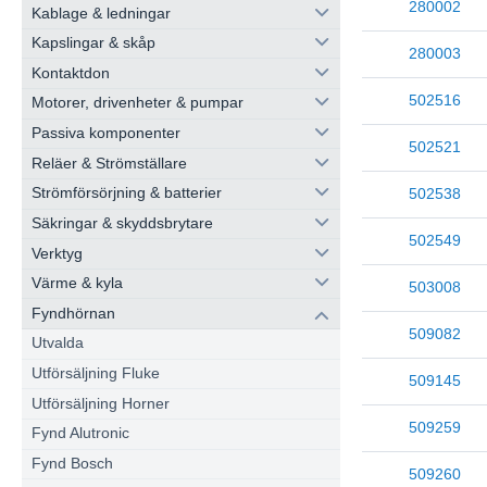
280002
Kablage & ledningar
Kapslingar & skåp
280003
Kontaktdon
502516
Motorer, drivenheter & pumpar
Passiva komponenter
502521
Reläer & Strömställare
Strömförsörjning & batterier
502538
Säkringar & skyddsbrytare
502549
Verktyg
Värme & kyla
503008
Fyndhörnan
509082
Utvalda
Utförsäljning Fluke
509145
Utförsäljning Horner
509259
Fynd Alutronic
Fynd Bosch
509260