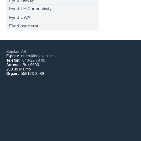
Fynd Taiway
Fynd TE Connectivity
Fynd UWA
Fynd osorterat
Bejoken AB
E-post:
order@bejoken.se
Telefon:
040-22 78 00
Adress:
Box 9503
200 39 Malmö
Org.nr:
556173-8989