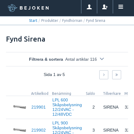
Start
/
Produkter
/
Fyndhörnan
/
Fynd Sirena
Fynd Sirena
Filtrera & sortera
Antal artiklar 116
Sida
1
av
5
Artikelkod
Benämning
Saldo
Tillverkare
MPN
LPL 600
Skåpsbelysning
219901
2
SIRENA
326
12/24VAC -
12/48VDC
LPL 900
Skåpsbelysning
219902
3
SIRENA
326
12/24VAC -