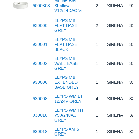
MLINE Bas LT
9000303
Shallow
2
SIRENA
903
V12/24DAC Vit
ELYPS MB
930000
FLAT BASE
2
SIRENA
323
GREY
ELYPS MB
930001
FLAT BASE
1
SIRENA
323
BLACK
ELYPS MB
930002
WALL BASE
1
SIRENA
323
GREY
ELYPS MB
930006
EXTENDED
1
SIRENA
323
BASE GREY
ELYPS WM LT
930008
4
SIRENA
324
12/24V GREY
ELYPS WM HT
930010
V90/240AC
1
SIRENA
323
GREY
ELYPS AM S
930018
1
SIRENA
323
GREY