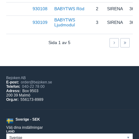
930108
BABYTWS Röd
2
SIRENA
364
BABYTWS
930109
3
SIRENA
364
Ljudmodul
Sida
1
av
5
Bejoken AB
E-post:
order@bejoken.se
Telefon:
040-22 78 00
Adress:
Box 9503
200 39 Malmö
Org.nr:
556173-8989
Sverige - SEK
Välj dina inställningar
LAND