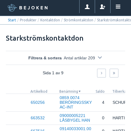
Start
/
Produkter
/
Kontaktdon
/
Strömkontaktdon
/
Starkströmskontakt
Starkströmskontaktdon
Filtrera & sortera
Antal artiklar 209
Sida
1
av
9
Artikelkod
Benämning
Saldo
Tillverkare
0859.0074
650256
BERÖRINGSSKY
4
SCHURT
AC-INT
09000005221
663532
0
HARTING
LÅSBYGEL HAN
09140033001.00