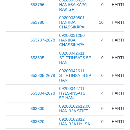
09200030420
653796
HAN®3A KÅPA
0
HARTING
RAK GR
09200030801
653780
HAN®3A
10
HARTING
CHASSIKÅPA
09200031250
653797-2678
HAN®3A
4
HARTING
CHASSIKÅPA
09200042611
653805
STIFTINSATS 5P
0
HARTING
HAN
09200042611
653805-2678
STIFTINSATS 5P
0
HARTING
HAN
09200042711
653804-2678
HYLS-INSATS
4
HARTING
5P HAN
09200162612.00
663600
0
HARTING
HAN 32A STIFT
09200162812
663620
0
HARTING
HAN 32A HYLSA