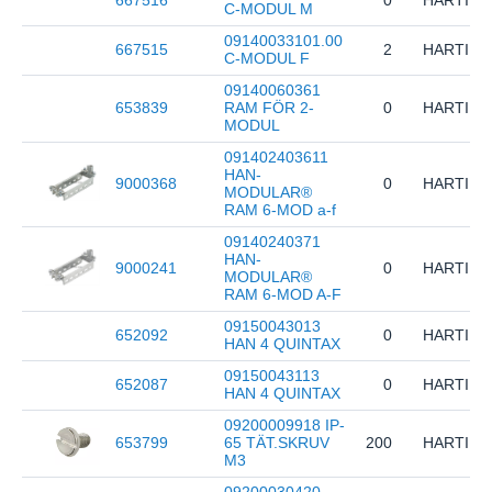
667516
0
HARTING
C-MODUL M
09140033101.00
667515
2
HARTING
C-MODUL F
09140060361
653839
RAM FÖR 2-
0
HARTING
MODUL
091402403611
HAN-
9000368
0
HARTING
MODULAR®
RAM 6-MOD a-f
09140240371
HAN-
9000241
0
HARTING
MODULAR®
RAM 6-MOD A-F
09150043013
652092
0
HARTING
HAN 4 QUINTAX
09150043113
652087
0
HARTING
HAN 4 QUINTAX
09200009918 IP-
653799
65 TÄT.SKRUV
200
HARTING
M3