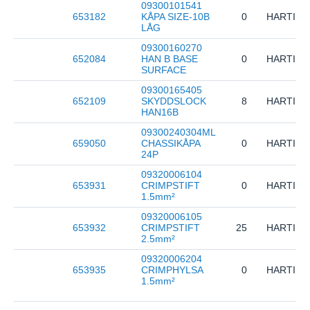
09300101541
653182
KÅPA SIZE-10B
0
HARTING
LÅG
09300160270
652084
HAN B BASE
0
HARTING
SURFACE
09300165405
652109
SKYDDSLOCK
8
HARTING
HAN16B
09300240304ML
659050
CHASSIKÅPA
0
HARTING
24P
09320006104
653931
CRIMPSTIFT
0
HARTING
1.5mm²
09320006105
653932
CRIMPSTIFT
25
HARTING
2.5mm²
09320006204
653935
CRIMPHYLSA
0
HARTING
1.5mm²