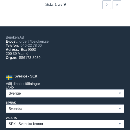
Sida
1
av
9
Bejoken AB
E-post:
order@bejoken.se
Telefon:
040-22 78 00
Adress:
Box 9503
200 39 Malmö
Org.nr:
556173-8989
Sverige - SEK
Välj dina inställningar
LAND
SPRÅK
VALUTA