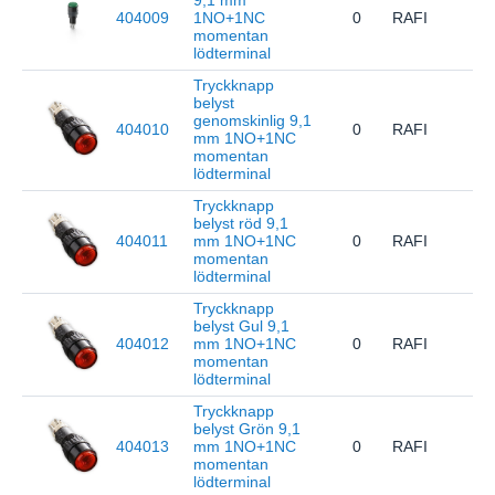
9,1 mm
404009
1NO+1NC
0
RAFI
1.1
momentan
lödterminal
Tryckknapp
belyst
genomskinlig 9,1
404010
0
RAFI
1.1
mm 1NO+1NC
momentan
lödterminal
Tryckknapp
belyst röd 9,1
404011
mm 1NO+1NC
0
RAFI
1.1
momentan
lödterminal
Tryckknapp
belyst Gul 9,1
404012
mm 1NO+1NC
0
RAFI
1.1
momentan
lödterminal
Tryckknapp
belyst Grön 9,1
404013
mm 1NO+1NC
0
RAFI
1.1
momentan
lödterminal