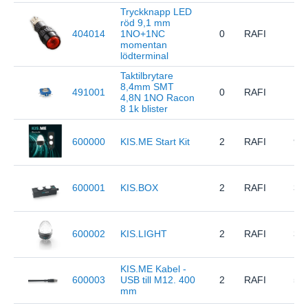
Tryckknapp LED
röd 9,1 mm
404014
1NO+1NC
0
RAFI
1.1
momentan
lödterminal
Taktilbrytare
8,4mm SMT
491001
0
RAFI
1.1
4,8N 1NO Racon
8 1k blister
600000
KIS.ME Start Kit
2
RAFI
9.0
600001
KIS.BOX
2
RAFI
3.0
600002
KIS.LIGHT
2
RAFI
3.0
KIS.ME Kabel -
600003
USB till M12. 400
2
RAFI
5.0
mm