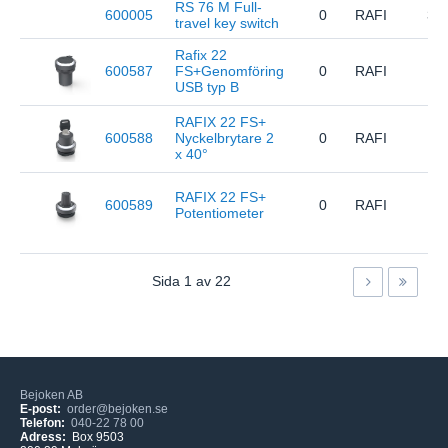
RS 76 M Full-
600005
0
RAFI
3.1
travel key switch
Rafix 22
600587
FS+Genomföring
0
RAFI
1.3
USB typ B
RAFIX 22 FS+
600588
Nyckelbrytare 2
0
RAFI
1.3
x 40°
RAFIX 22 FS+
600589
0
RAFI
1.3
Potentiometer
Sida
1
av
22
Bejoken AB
E-post:
order@bejoken.se
Telefon:
040-22 78 00
Adress:
Box 9503