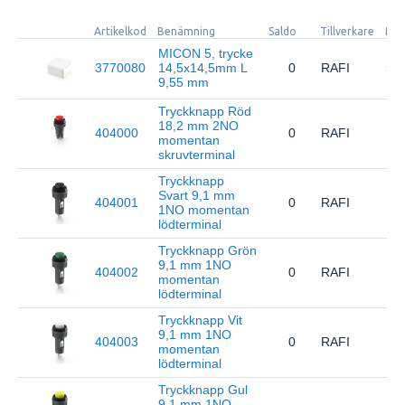
Artikelkod
Benämning
Saldo
Tillverkare
MP
MICON 5, trycke
3770080
14,5x14,5mm L
0
RAFI
5.0
9,55 mm
Tryckknapp Röd
18,2 mm 2NO
404000
0
RAFI
1.0
momentan
skruvterminal
Tryckknapp
Svart 9,1 mm
404001
0
RAFI
1.1
1NO momentan
lödterminal
Tryckknapp Grön
9,1 mm 1NO
404002
0
RAFI
1.1
momentan
lödterminal
Tryckknapp Vit
9,1 mm 1NO
404003
0
RAFI
1.1
momentan
lödterminal
Tryckknapp Gul
9,1 mm 1NO