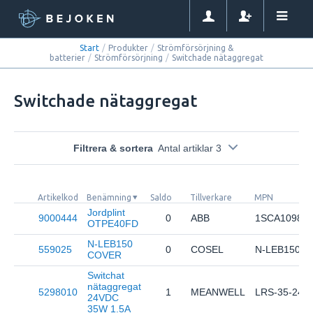
Start
/
Produkter
/
Strömförsörjning &
batterier
/
Strömförsörjning
/
Switchade nätaggregat
Switchade nätaggregat
Filtrera & sortera
Antal artiklar 3
Artikelkod
Benämning
Saldo
Tillverkare
MPN
Jordplint
9000444
0
ABB
1SCA10988
OTPE40FD
N-LEB150
559025
0
COSEL
N-LEB150
COVER
Switchat
nätaggregat
5298010
1
MEANWELL
LRS-35-24
24VDC
35W 1.5A