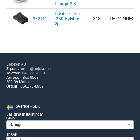
Flagga 6.3
Positive Lock
662111
.250 Hylshus
318
TE CONNECTI
2p
Bejoken AB
E-post:
order@bejoken.se
Telefon:
040-22 78 00
Adress:
Box 9503
200 39 Malmö
Org.nr:
556173-8989
Sverige - SEK
Välj dina inställningar
LAND
SPRÅK