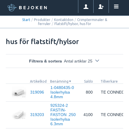
Start
/
Produkter
/
Kontaktdon
/
Crimpterminaler &
ferruler
/
Flatstift/hylsor, hus för
hus för flatstift/hylsor
Filtrera & sortera
Antal artiklar 25
Artikelkod
Benämning
Saldo
Tillverkare
1-0480435-0
319096
Isolerhylsa
800
TE CONNECTI
4.8mm
925324-2
FASTIN-
319203
FASTON .250
4100
TE CONNECTI
Isolerhylsa
6.3mm