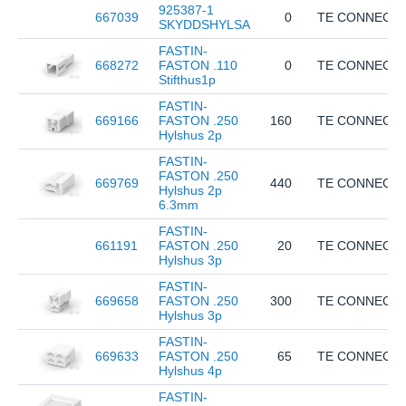
925387-1
667039
0
TE CONNECTI
SKYDDSHYLSA
FASTIN-
668272
FASTON .110
0
TE CONNECTI
Stifthus1p
FASTIN-
669166
FASTON .250
160
TE CONNECTI
Hylshus 2p
FASTIN-
FASTON .250
669769
440
TE CONNECTI
Hylshus 2p
6.3mm
FASTIN-
661191
FASTON .250
20
TE CONNECTI
Hylshus 3p
FASTIN-
669658
FASTON .250
300
TE CONNECTI
Hylshus 3p
FASTIN-
669633
FASTON .250
65
TE CONNECTI
Hylshus 4p
FASTIN-