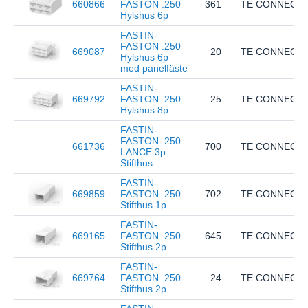
660866
FASTON .250
361
TE CONNECTI
Hylshus 6p
FASTIN-
FASTON .250
669087
20
TE CONNECTI
Hylshus 6p
med panelfäste
FASTIN-
669792
FASTON .250
25
TE CONNECTI
Hylshus 8p
FASTIN-
FASTON .250
661736
700
TE CONNECTI
LANCE 3p
Stifthus
FASTIN-
669859
FASTON .250
702
TE CONNECTI
Stifthus 1p
FASTIN-
669165
FASTON .250
645
TE CONNECTI
Stifthus 2p
FASTIN-
669764
FASTON .250
24
TE CONNECTI
Stifthus 2p